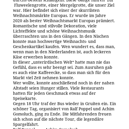
Fluweelengrotte, einer Mergelgrotte, die unser Ziel
war. Hier befindet sich einer der skurrilsten
Weihnachtsmärkte Europas. Er wurde im Jahre
2020 als bester Weihnachtsmarkt Europas prämiert.
Romantische und stilvolle Dekoration, viele
Lichteffekte und schöne Weihnachtsmusik
überraschten uns in den Gängen. In den Nischen
konnte man hochwertige Weihnachts- und
Geschenkartikel kaufen. Wen wundert es, dass man,
wenn man in den Niederlanden ist, auch leckeren
Käse erwerben konnte.
In dieser „unterirdischen Welt“ hatte man nie das
Gefühl, dass es sehr beengt sei. Zum Ausruhen gab
es auch eine Kaffeeecke, so dass man sich für den
Markt viel Zeit nehmen konnte.
Wer wollte, konnte anschließend noch in der nahen
Altstadt seien Hunger stillen. Viele Restaurants
hatten für jeden Geschmack etwas auf der
Speisekarte.
Gegen 18 Uhr traf der Bus wieder in Gruiten ein. Ein
schöner Tag, organisiert von Ralf Poppel und Achim
Gomoluch, ging zu Ende. Die Mitfahrenden freuen
sich schon auf die nächste Tour, die legendäre
Spargelfahrt.