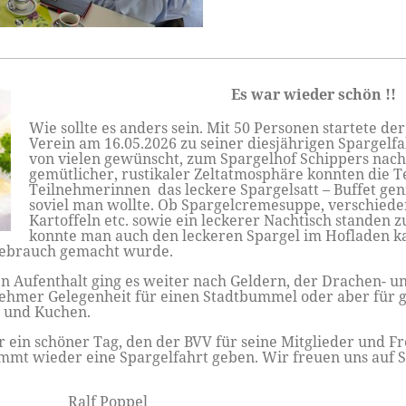
Es war wieder schön !!
Wie sollte es anders sein. Mit 50 Personen startete de
Verein am 16.05.2026 zu seiner diesjährigen Spargelfa
von vielen gewünscht, zum Spargelhof Schippers nach
gemütlicher, rustikaler Zeltatmosphäre konnten die 
Teilnehmerinnen das leckere Spargelsatt – Buffet ge
soviel man wollte. Ob Spargelcremesuppe, verschieden
Kartoffeln etc. sowie ein leckerer Nachtisch standen 
konnte man auch den leckeren Spargel im Hofladen k
Gebrauch gemacht wurde.
n Aufenthalt ging es weiter nach Geldern, der Drachen- 
lnehmer Gelegenheit für einen Stadtbummel oder aber für 
 und Kuchen.
r ein schöner Tag, den der BVV für seine Mitglieder und Fr
immt wieder eine Spargelfahrt geben. Wir freuen uns auf S
 Ralf Poppel