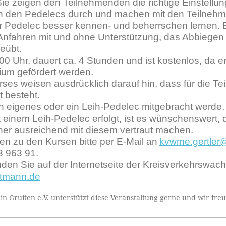
ie zeigen den Teilnehmenden die richtige Einstellun
 an den Pedelecs durch und machen mit den Teilneh
r Pedelec besser kennen- und beherrschen lernen. B
s Anfahren mit und ohne Unterstützung, das Abbieg
eübt.
0 Uhr, dauert ca. 4 Stunden und ist kostenlos, da e
ium gefördert werden.
ses weisen ausdrücklich darauf hin, dass für die T
 besteht.
 eigenes oder ein Leih-Pedelec mitgebracht werde.
 einem Leih-Pedelec erfolgt, ist es wünschenswert, 
her ausreichend mit diesem vertraut machen.
n zu den Kursen bitte per E-Mail an
kvwme.gertler
3 963 91.
nden Sie auf der Internetseite der Kreisverkehrswach
tmann.de
n Gruiten e.V. unterstützt diese Veranstaltung gerne und wir fre