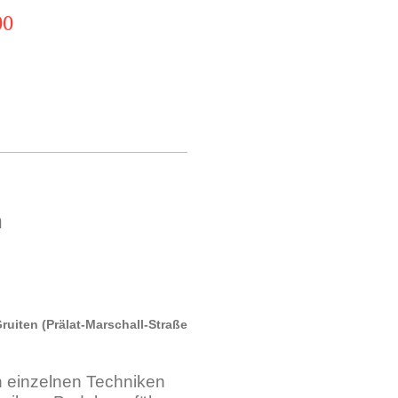
:00
n
iten (Prälat-Marschall-Straße
n einzelnen Techniken