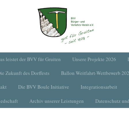
as leistet der BVV für Gruiten
Unsere Projekte 2026
ie Zukunft des Dorffests
Ballon Weitfahrt-Wettbewerb 20
akt
Die BVV Boule Initiative
Integrationsarbeit
iedschaft
Archiv unserer Leistungen
Datenschutz un