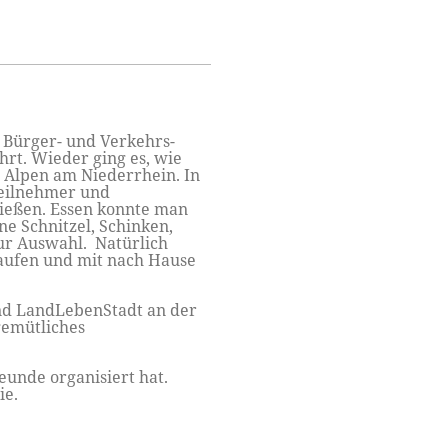
r Bürger- und Verkehrs-
hrt. Wieder ging es, wie
 Alpen am Niederrhein. In
Teilnehmer und
nießen. Essen konnte man
e Schnitzel, Schinken,
zur Auswahl. Natürlich
aufen und mit nach Hause
und LandLebenStadt an der
gemütliches
eunde organisiert hat.
ie.